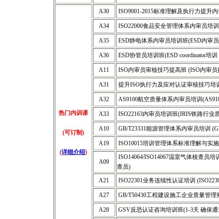
A30
ISO9001-2015标准理解及执行力提升内训(
A34
ISO22000食品安全管理体系内审员培训(I
A35
ESD静电体系内审员培训班(ESD内审员 
A36
ESD协管员培训班(ESD coordinator培训
A11
ISO内审员审核技巧提高班 (ISO内审员
A31
提升ISO执行力及应对认证审核技巧培训班
A32
AS9100航空质量体系内审员培训(AS91
热门内训课
A33
ISO22163内审员培训班(IRIS铁路行业
A10
GB/T23331能源管理体系内审员培训 (GB
(可订制)
A19
ISO10015培训管理体系标准理解与实施培训
(
详细介绍
)
ISO14064/ISO14067温室气体核查
A09
查员)
A21
ISO22301业务连续性认证培训 (ISO223
A27
GB/T50430工程建设施工企业质量管理规范
A28
GSV反恐认证咨询培训班(1-3天 确保通