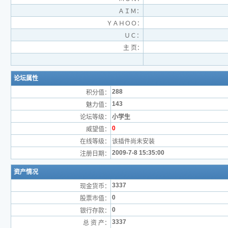
ＡＩＭ：
ＹＡＨＯＯ：
ＵＣ：
主 页：
论坛属性
288
积分值：
143
魅力值：
论坛等级：
小学生
0
威望值：
在线等级：
该插件尚未安装
2009-7-8 15:35:00
注册日期：
资产情况
3337
现金货币：
0
股票市值：
0
银行存款：
3337
总 资 产：