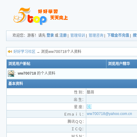
欢迎您：游客！请先
登录
或
注册
|
管理培训
|
管理咨询
|
下载金币充值
|
搜
好好学习社区
→ 浏览ww700718个人资料
浏览用户新帖
浏览用户精华
：
ww700718
的个人资料
基本资料
性 别：
酷哥
出 生：
星 座：
ww700718@yahoo.com.cn
Ｅｍａｉｌ：
腾讯ＱＱ：
ＩＣＱ：
ＭＳＮ：