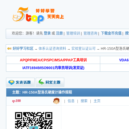
欢迎您：游客！请先
登录
或
注册
|
管理培训
|
管理咨询
|
下载金币充值
|
搜
好好学习社区
→
体系认证咨询资料
→
实验室认证认可
→ HR-150A型洛
APQP/FMEA/CP/SPC/MSA/PPAP工具培训
VDA
IATF16949/ISO9001内审员培训(发双证)
主题：HR-150A型洛氏硬度计操作规程
qs100
|
信息
|
搜索
|
主页