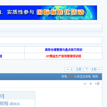
高效仓储管理与盘点技巧培训
班
JIT精益生产现场管理培训班
<< 上一主题
下一主题 >>
共有
2691
人关注过本帖
树形
小
大
1楼
：
0
]
程.docx