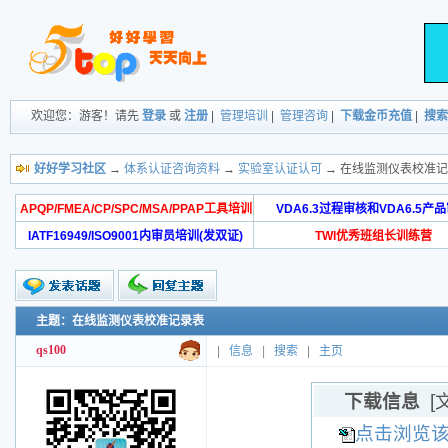
欢迎您：游客！请先
登录
或
注册
|
管理培训
|
管理咨询
|
下载金币充值
|
搜索
好好学习社区
→
体系认证咨询资料
→
实验室认证认可
→ 在线监测仪表校准
APQP/FMEA/CP/SPC/MSA/PPAP工具培训
VDA6.3过程审核和VDA6.5产
IATF16949/ISO9001内审员培训(发双证)
TWI优秀班组长训练营
主题：在线监测仪表校准记录表
qs100
|
信息
|
搜索
|
主页
下载信息
[
点击浏览该