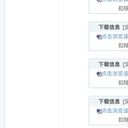
扣
下载信息
[
点击浏览该
扣
下载信息
[
点击浏览该
扣
下载信息
[
点击浏览该
扣