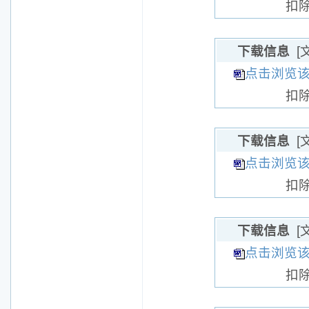
扣
下载信息
[
点击浏览该
扣
下载信息
[
点击浏览该
扣
下载信息
[
点击浏览该
扣