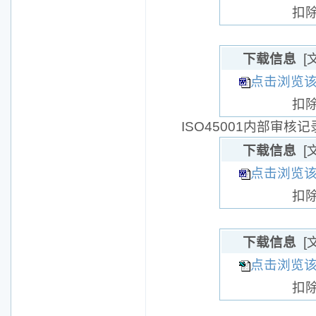
扣
下载信息
[
点击浏览该
扣
ISO45001内部审核记
下载信息
[
点击浏览该
扣
下载信息
[
点击浏览该
扣