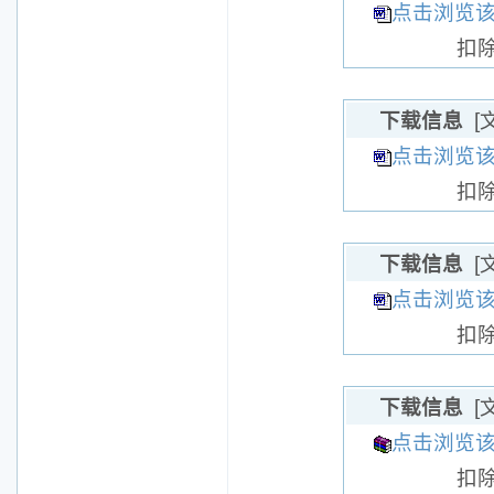
点击浏览该
扣
下载信息
[
点击浏览该
扣
下载信息
[
点击浏览该
扣
下载信息
[
点击浏览该
扣