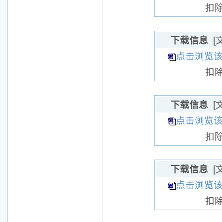
扣
下载信息
[
点击浏览该
扣
下载信息
[
点击浏览该
扣
下载信息
[
点击浏览该
扣