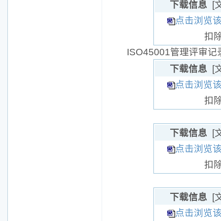
下载信息
[
点击浏览该
扣
ISO45001管理评审记
下载信息
[
点击浏览该
扣
下载信息
[
点击浏览该
扣
下载信息
[
点击浏览该