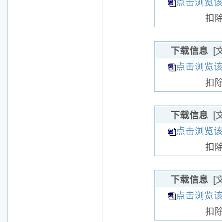
点击浏览该
扣
下载信息
[
点击浏览该
扣
下载信息
[
点击浏览该
扣
下载信息
[
点击浏览该
扣