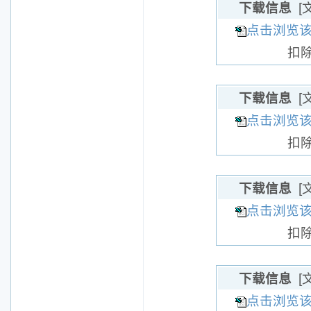
下载信息
[
点击浏览该文
扣
下载信息
[
点击浏览该文
扣
下载信息
[
点击浏览该文
扣
下载信息
[
点击浏览该文