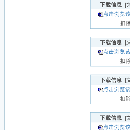
下载信息
[
点击浏览该
扣
下载信息
[
点击浏览该
扣
下载信息
[
点击浏览该
扣
下载信息
[
点击浏览该