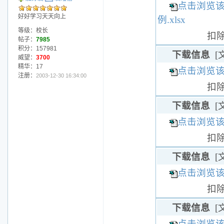
点击浏览该
好好学习天天向上
例.xlsx
等级：校长
扣
帖子：
7985
积分：157981
下载信息
[
威望：
3700
精华：17
点击浏览该
注册：
2003-12-30 16:34:00
扣
下载信息
[
点击浏览该
扣
下载信息
[
点击浏览该
扣
下载信息
[
点击浏览该