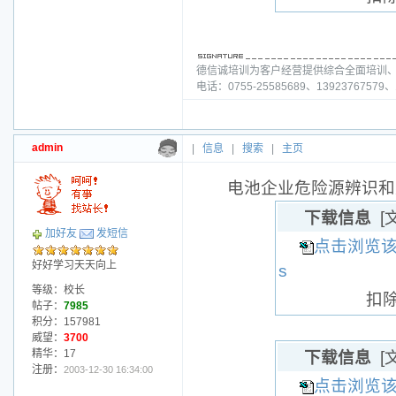
德信诚培训为客户经营提供综合全面培训
电话：0755-25585689、13923767579、1
admin
|
信息
|
搜索
|
主页
电池企业危险源辨识和
下载信息
[
加好友
发短信
点击浏览该
好好学习天天向上
s
等级：校长
扣
帖子：
7985
积分：157981
威望：
3700
精华：17
下载信息
[
注册：
2003-12-30 16:34:00
点击浏览该