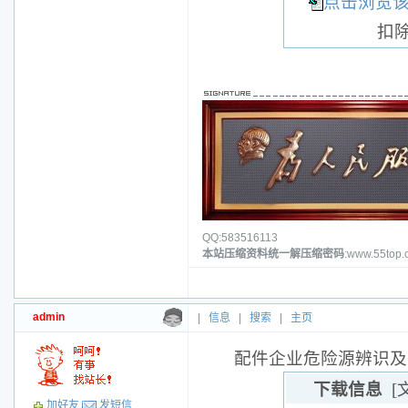
点击浏览该
扣
QQ:583516113
本站压缩资料统一解压缩密码
:www.55top.
admin
|
信息
|
搜索
|
主页
配件企业危险源辨识及
下载信息
[
加好友
发短信