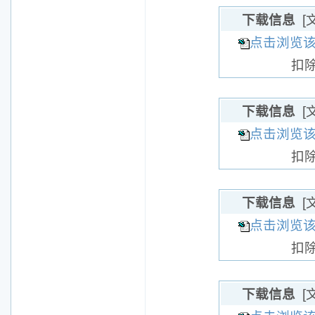
下载信息
[
点击浏览该
扣
下载信息
[
点击浏览该
扣
下载信息
[
点击浏览该
扣
下载信息
[