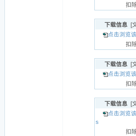
扣
下载信息
[
点击浏览该
扣
下载信息
[
点击浏览该
扣
下载信息
[
点击浏览该
s
扣